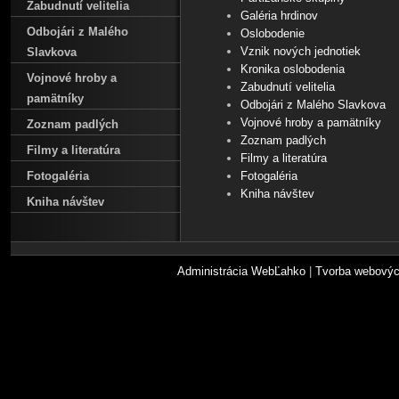
Zabudnutí velitelia
Galéria hrdinov
Odbojári z Malého
Oslobodenie
Vznik nových jednotiek
Slavkova
Kronika oslobodenia
Vojnové hroby a
Zabudnutí velitelia
pamätníky
Odbojári z Malého Slavkova
Vojnové hroby a pamätníky
Zoznam padlých
Zoznam padlých
Filmy a literatúra
Filmy a literatúra
Fotogaléria
Fotogaléria
Kniha návštev
Kniha návštev
Administrácia WebĽahko
|
Tvorba webovýc