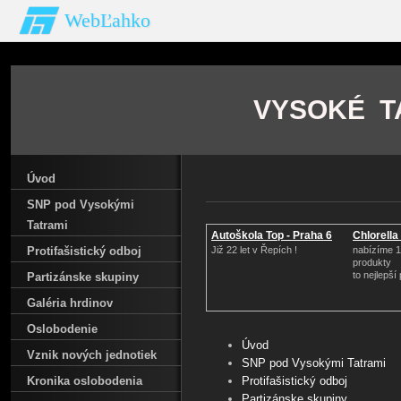
WebĽahko
VYSOKÉ TA
Úvod
SNP pod Vysokými
Tatrami
Autoškola Top - Praha 6
Chlorell
Protifašistický odboj
Již 22 let v Řepích !
nabízíme 1
produkty
to nejlepší
Partizánske skupiny
Galéria hrdinov
Oslobodenie
Úvod
Vznik nových jednotiek
SNP pod Vysokými Tatrami
Kronika oslobodenia
Protifašistický odboj
Partizánske skupiny