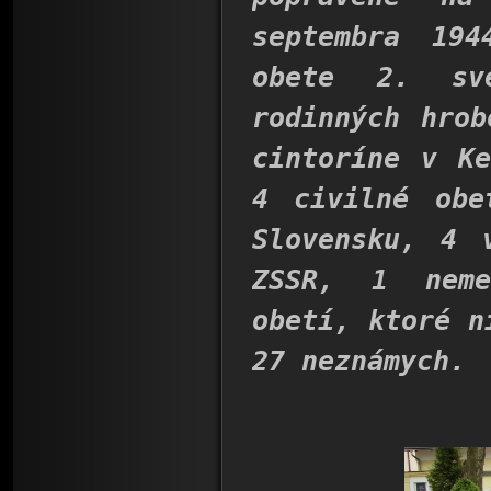
septembra 19
obete 2. sv
rodinných hrob
cintoríne v Ke
4 civilné obe
Slovensku, 4 
ZSSR, 1 neme
obetí, ktoré n
27 neznámych.