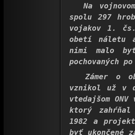
Na vojnovom 
spolu 297 hro
vojakov 1. čs
obetí náletu 
nimi malo by
pochovaných po
Zámer o obno
vznikol už v 
vtedajšom ONV 
ktorý zahŕňal
1982 a projek
byť ukončené z