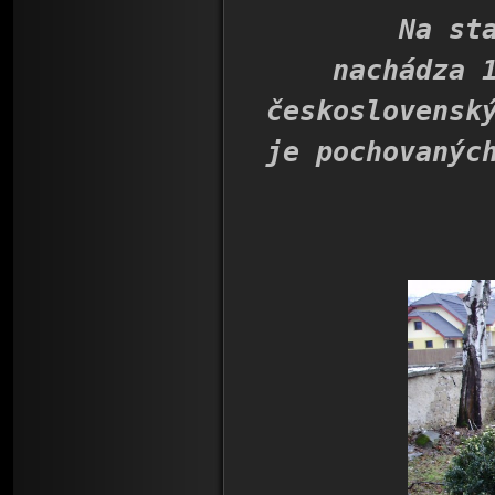
Na starom
nachádza 
československ
je pochovanýc