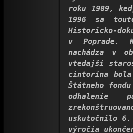
roku 1989, ked
1996 sa tout
Historicko-do
v Poprade. 
nachádza v o
vtedajší staro
cintorína bola
Štátneho fondu
odhalenie 
zrekonštruo
uskutočnilo 6.
výročia ukonče