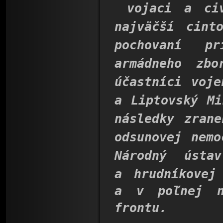
vojaci a civ
najväčší cint
pochovaní pr
armádneho zb
účastníci voj
a Liptovský Mi
následky zran
odsunovej nem
Národný ústa
a hrudníkovej
a v poľnej n
frontu
.