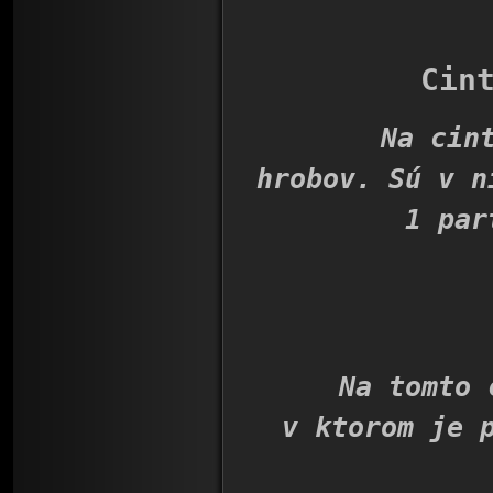
Cin
Na cintorí
hrobov. Sú v n
1 par
Na tomto cin
v ktorom je 