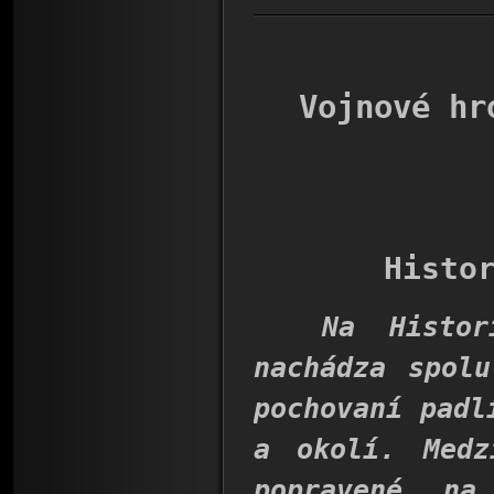
Vojnové hr
Histo
Na Historic
nachádza spol
pochovaní padl
a okolí. Medz
popravené na