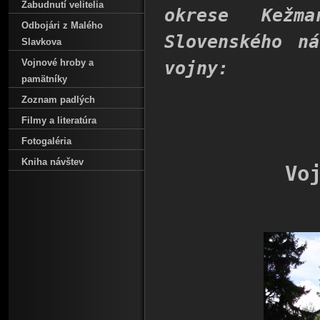
Zabudnutí velitelia
okrese Kežm
Odbojári z Malého
Slovenského n
Slavkova
Vojnové hroby a
vojny:
pamätníky
Zoznam padlých
Filmy a literatúra
Fotogaléria
Kniha návštev
Vo