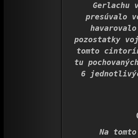
Gerlachu 
presúvalo v
havarovalo
pozostatky vo
tomto cintorí
tu pochovanýc
6 jednotlivý
Na tomto ob