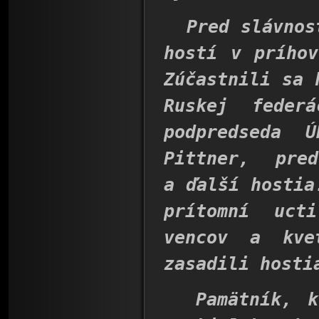
Pred slávnost
hostí v príhov
Zúčastnili sa 
Ruskej feder
podpredseda 
Pittner, pre
a ďalší hostia
prítomní uct
vencov a kve
zasadili hosti
Pamätník, kt