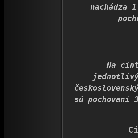
nachádza 1
poch
Na cintorí
jednotliv
československ
sú pochovaní 
C