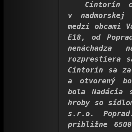
Cintorín o 
v nadmorskej
medzi obcami V
E18, od Popra
nenáchadza 
rozprestiera s
Cintorín sa za
a otvorený bo
bola Nadácia 
hroby so sídlo
s.r.o. Popra
približne 650