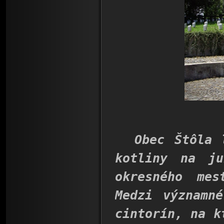
Obec Štôla le
kotliny na ju
okresného me
Medzi významn
cintorín, na k