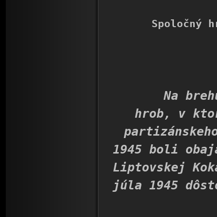
Spoločný h
Na brehu Š
hrob, v kto
partizánskeh
1945 boli obaj
Liptovskej Kok
júla 1945 dôst