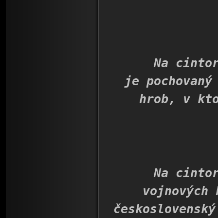
Na cintoríne
je pochovaný
hrob, v kt
Na cintorín
vojnových 
československý