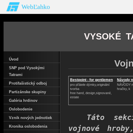
WebĽahko
VYSOKÉ TA
Úvod
Voj
SNP pod Vysokými
Tatrami
Bestpoint - for gentlemen
Návody n
Protifašistický odboj
hračk
pro přátele dýmky,originální
NÁVODY n
tvorba
hračky‚ k
Partizánske skupiny
free hand, design,signované,
estate
Galéria hrdinov
Oslobodenie
Táto sekcia
Vznik nových jednotiek
Kronika oslobodenia
vojnové hroby