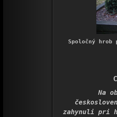
Spoločný hrob 
Na obecn
českoslove
zahynuli pri 