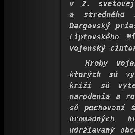
v 2. svetovej
a stredného
Dargovský prie
Liptovského M
vojenský cinto
Hroby vojako
ktorých sú vy
kríži sú vyt
narodenia a ro
sú pochovaní 
hromadných h
udržiavaný obc