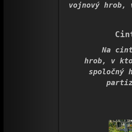
vojnový hrob, 
Cin
Na cintorí
hrob, v kt
spoločný 
parti