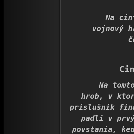
Na cintor
vojnový h
č
Ci
Na tomto ci
hrob, v kto
príslušník fin
padli v prv
povstania, ke