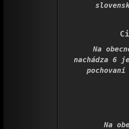
slovens
C
Na obecnom 
nachádza 6 j
pochovaní
Na obecno