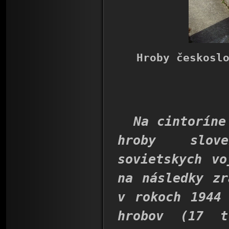
Hroby českosl
Na cintoríne 
hroby slove
sovietskych vo
na následky zr
v rokoch 1944
hrobov (17 