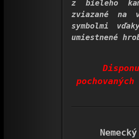
z bieleho ka
zviazané na 
symbolmi vďak
umiestnené hro
Dispon
pochovaných
Nemecký